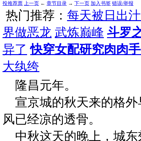
投推荐票
上一页
←
章节目录
→
下一页
加入书签
错误/举报
热门推荐：
每天被日出汁
界做恶龙
武炼巅峰
斗罗
异了
快穿女配研究肉肉手
大纨绔
隆昌元年。
宣京城的秋天来的格外
风已经凉的透骨。
中秋这天的晚上，城东