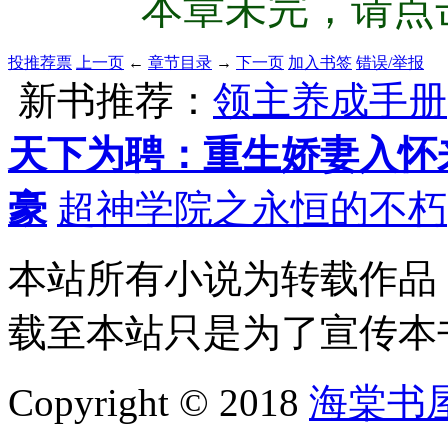
本章未完，请点击
投推荐票
上一页
←
章节目录
→
下一页
加入书签
错误/举报
新书推荐：
领主养成手册
天下为聘：重生娇妻入怀
豪
超神学院之永恒的不朽
本站所有小说为转载作品
载至本站只是为了宣传本
Copyright © 2018
海棠书