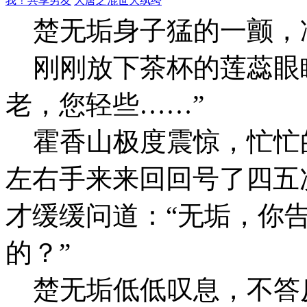
我！共享男友
大唐之混世大纨绔
楚无垢身子猛的一颤，
刚刚放下茶杯的莲蕊眼眶
老，您轻些……”
霍香山极度震惊，忙忙
左右手来来回回号了四五
才缓缓问道：“无垢，你
的？”
楚无垢低低叹息，不答反