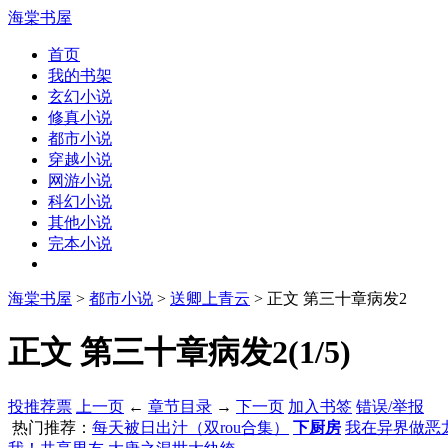
海棠书屋
首页
我的书架
玄幻小说
修真小说
都市小说
穿越小说
网游小说
科幻小说
其他小说
完本小说
海棠书屋
>
都市小说
>
送卿上青云
> 正文 第三十章病发2
正文 第三十章病发2(1/5)
投推荐票
上一页
←
章节目录
→
下一页
加入书签
错误/举报
热门推荐：
每天被日出汁（双rou合集）
下厨房
我在异界做恶