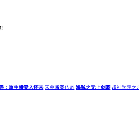
!
聘：重生娇妻入怀来
宋慈断案传奇
海贼之无上剑豪
超神学院之