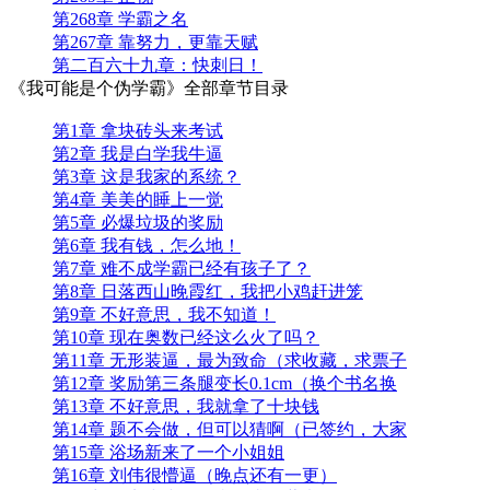
第268章 学霸之名
第267章 靠努力，更靠天赋
第二百六十九章：快刺日！
《我可能是个伪学霸》全部章节目录
第1章 拿块砖头来考试
第2章 我是白学我牛逼
第3章 这是我家的系统？
第4章 美美的睡上一觉
第5章 必爆垃圾的奖励
第6章 我有钱，怎么地！
第7章 难不成学霸已经有孩子了？
第8章 日落西山晚霞红，我把小鸡赶进笼
第9章 不好意思，我不知道！
第10章 现在奥数已经这么火了吗？
第11章 无形装逼，最为致命（求收藏，求票子
第12章 奖励第三条腿变长0.1cm（换个书名换
第13章 不好意思，我就拿了十块钱
第14章 题不会做，但可以猜啊（已签约，大家
第15章 浴场新来了一个小姐姐
第16章 刘伟很懵逼（晚点还有一更）