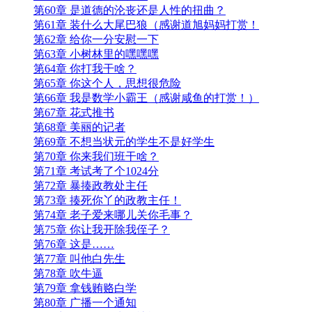
第60章 是道德的沦丧还是人性的扭曲？
第61章 装什么大尾巴狼（感谢道旭妈妈打赏！
第62章 给你一分安慰一下
第63章 小树林里的嘿嘿嘿
第64章 你打我干啥？
第65章 你这个人，思想很危险
第66章 我是数学小霸王（感谢咸鱼的打赏！）
第67章 花式推书
第68章 美丽的记者
第69章 不想当状元的学生不是好学生
第70章 你来我们班干啥？
第71章 考试考了个1024分
第72章 暴揍政教处主任
第73章 揍死你丫的政教主任！
第74章 老子爱来哪儿关你毛事？
第75章 你让我开除我侄子？
第76章 这是……
第77章 叫他白先生
第78章 吹牛逼
第79章 拿钱贿赂白学
第80章 广播一个通知