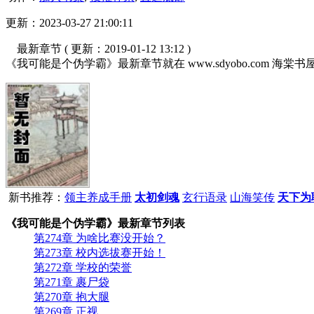
更新：2023-03-27 21:00:11
最新章节 ( 更新：2019-01-12 13:12 )
《我可能是个伪学霸》最新章节就在 www.sdyobo.com 海棠书屋
新书推荐：
领主养成手册
太初剑魂
玄行语录
山海笑传
天下为
《我可能是个伪学霸》最新章节列表
第274章 为啥比赛没开始？
第273章 校内选拔赛开始！
第272章 学校的荣誉
第271章 裹尸袋
第270章 抱大腿
第269章 正视