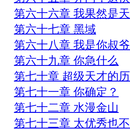
第六十六章 我果然是
第六十七章 黑域
第六十八章 我是你叔爷
第六十九章 你急什么
第七十章 超级天才的
第七十一章 你确定？
第七十二章 水漫金山
第七十三章 太优秀也