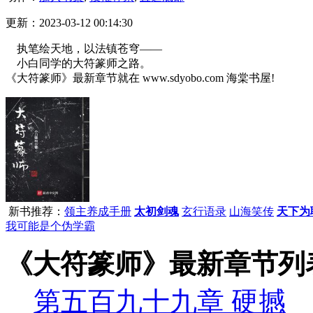
更新：2023-03-12 00:14:30
执笔绘天地，以法镇苍穹——
小白同学的大符篆师之路。
《大符篆师》最新章节就在 www.sdyobo.com 海棠书屋!
新书推荐：
领主养成手册
太初剑魂
玄行语录
山海笑传
天下为
我可能是个伪学霸
《大符篆师》最新章节列
第五百九十九章 硬撼