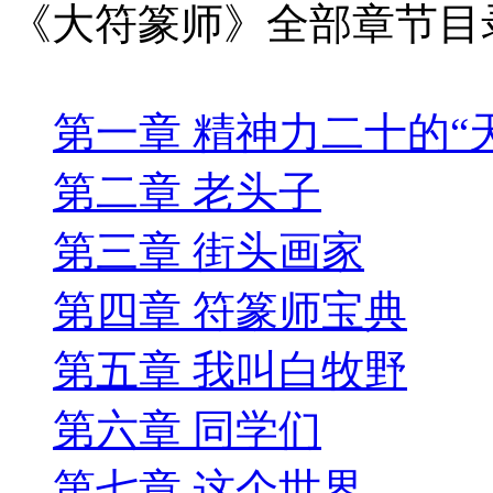
《大符篆师》全部章节目
第一章 精神力二十的“
第二章 老头子
第三章 街头画家
第四章 符篆师宝典
第五章 我叫白牧野
第六章 同学们
第七章 这个世界