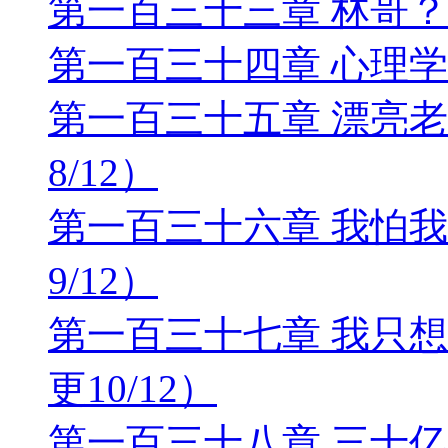
第一百三十三章 林哥？
第一百三十四章 心理学
第一百三十五章 漂亮
8/12）
第一百三十六章 我怕
9/12）
第一百三十七章 我只
更10/12）
第一百三十八章 三十亿