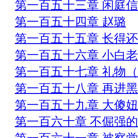
第一百五十三章 闲庭
第一百五十四章 赵璐
第一百五十五章 长得
第一百五十六章 小白
第一百五十七章 礼物
第一百五十八章 再进
第一百五十九章 大傻妞
第一百六十章 不倔强