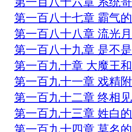
第一百八十六章 系统
第一百八十七章 霸气
第一百八十八章 流光
第一百八十九章 是不
第一百九十章 大魔王
第一百九十一章 戏精
第一百九十二章 终相见
第一百九十三章 姓白
第一百九十四章 莫名