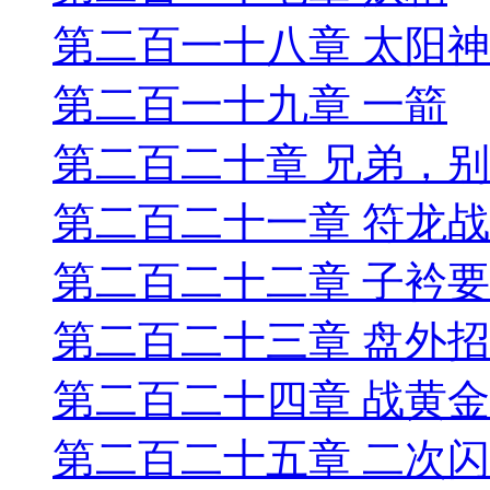
第二百一十八章 太阳
第二百一十九章 一箭
第二百二十章 兄弟，
第二百二十一章 符龙
第二百二十二章 子衿
第二百二十三章 盘外招
第二百二十四章 战黄
第二百二十五章 二次