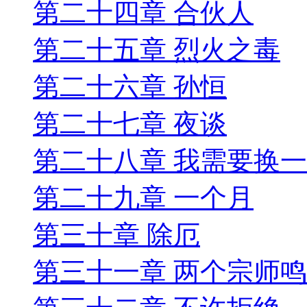
第二十四章 合伙人
第二十五章 烈火之毒
第二十六章 孙恒
第二十七章 夜谈
第二十八章 我需要换
第二十九章 一个月
第三十章 除厄
第三十一章 两个宗师