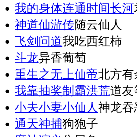
我的身体连通时间长河
神道仙游传
随云仙人
飞剑问道
我吃西红柿
斗龙
异香葡萄
重生之无上仙帝
北方有
我靠抽奖制霸洪荒
道友
小夫小妻小仙人
神龙吞
通天神捕
狗狍子