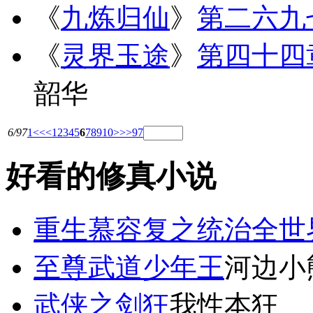
《
九炼归仙
》
第二六九
《
灵界玉途
》
第四十四
韶华
6/97
1
<<
<
1
2
3
4
5
6
7
8
9
10
>
>>
97
好看的修真小说
重生慕容复之统治全世
至尊武道少年王
河边小
武侠之剑狂
我性本狂