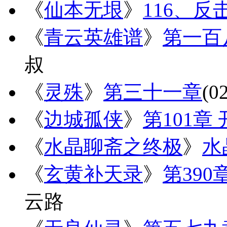
《
仙本无垠
》
116、反
《
青云英雄谱
》
第一百
叔
《
灵殊
》
第三十一章
(0
《
边城孤侠
》
第101章
《
水晶聊斋之终极
》
水
《
玄黄补天录
》
第39
云路