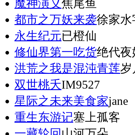
魔神演义
焦尾鱼
都市之万妖来袭
徐家水
永生纪元
已橙仙
修仙界第一吃货
绝代夜
洪荒之我是混沌青莲
岁
双世桃夭
IM9527
星际之未来美食家
jane
重生东游记
塞上孤客
一藏轮回
山河万朵