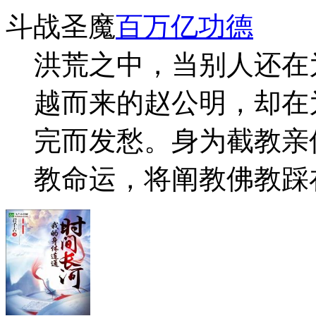
斗战圣魔
百万亿功德
洪荒之中，当别人还在
越而来的赵公明，却在
完而发愁。身为截教亲
教命运，将阐教佛教踩在