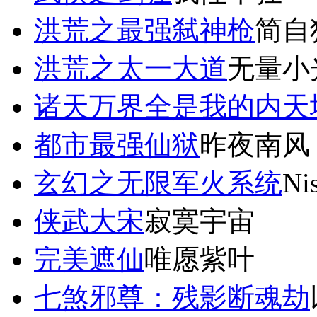
洪荒之最强弑神枪
简自
洪荒之太一大道
无量小
诸天万界全是我的内天
都市最强仙狱
昨夜南风
玄幻之无限军火系统
Ni
侠武大宋
寂寞宇宙
完美遮仙
唯愿紫叶
七煞邪尊：残影断魂劫