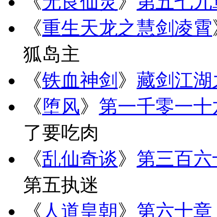
《
无良仙灵
》
第五七九
《
重生天龙之慧剑凌霄
狐岛主
《
铁血神剑
》
藏剑江湖
《
堕风
》
第一千零一十
了要吃肉
《
乱仙奇谈
》
第三百六
第五执迷
《
人道皇朝
》
第六十章