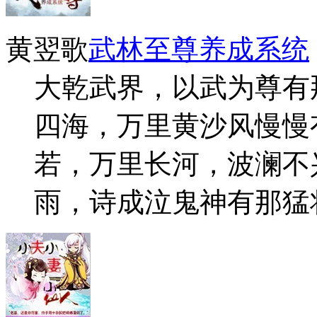
黄翌歌
武林至尊养成系统
大乾武界，以武为尊有
四海，万里黄沙风慢慢
若，万里长河，波澜不
雨，诗成泣鬼神有那猛将