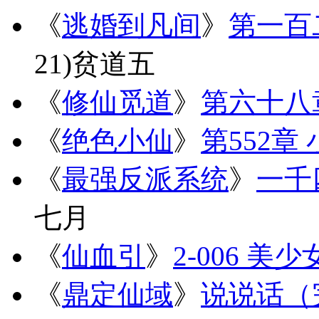
《
逃婚到凡间
》
第一百
21)
贫道五
《
修仙觅道
》
第六十八
《
绝色小仙
》
第552章
《
最强反派系统
》
一千
七月
《
仙血引
》
2-006 美
《
鼎定仙域
》
说说话（