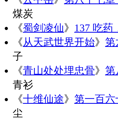
煤炭
《
蜀剑凌仙
》
137 吃
《
从天武世界开始
》
第
子
《
青山处处埋忠骨
》
第
青衫
《
十维仙途
》
第一百六
尘