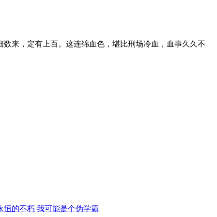
细数来，定有上百。这连绵血色，堪比刑场冷血，血事久久不
。
永恒的不朽
我可能是个伪学霸