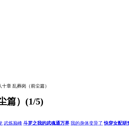
百八十章 乱葬岗（前尘篇）
）(1/5)
龙
武炼巅峰
斗罗之我的武魂通万界
我的身体变异了
快穿女配研