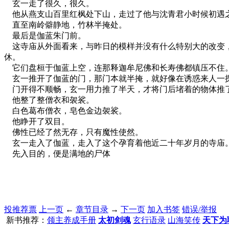
玄一走了很久，很久。
他从燕支山百里红枫处下山，走过了他与沈青君小时候初遇
直至南岭僻静地，竹林半掩处。
最后是伽蓝朱门前。
这寺庙从外面看来，与昨日的模样并没有什么特别大的改变，
休。
它们盘桓于伽蓝上空，连那释迦牟尼佛和长寿佛都镇压不住。
玄一推开了伽蓝的门，那门本就半掩，就好像在诱惑来人一
门开得不顺畅，玄一用力推了半天，才将门后堵着的物体推
他整了整僧衣和袈裟。
白色葛布僧衣，皂色金边袈裟。
他睁开了双目。
佛性已经了然无存，只有魔性使然。
玄一走入了伽蓝，走入了这个孕育着他近二十年岁月的寺庙
先入目的，便是满地的尸体
投推荐票
上一页
←
章节目录
→
下一页
加入书签
错误/举报
新书推荐：
领主养成手册
太初剑魂
玄行语录
山海笑传
天下为