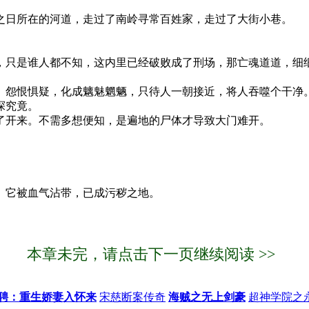
之日所在的河道，走过了南岭寻常百姓家，走过了大街小巷。
只是谁人都不知，这内里已经破败成了刑场，那亡魂道道，细
怨恨惧疑，化成魑魅魍魉，只待人一朝接近，将人吞噬个干净
探究竟。
了开来。不需多想便知，是遍地的尸体才导致大门难开。
。它被血气沾带，已成污秽之地。
本章未完，请点击下一页继续阅读 >>
聘：重生娇妻入怀来
宋慈断案传奇
海贼之无上剑豪
超神学院之