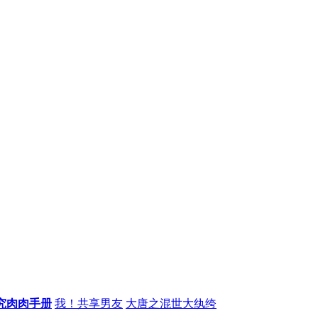
究肉肉手册
我！共享男友
大唐之混世大纨绔