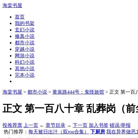
海棠书屋
首页
我的书架
玄幻小说
修真小说
都市小说
穿越小说
网游小说
科幻小说
其他小说
完本小说
海棠书屋
>
都市小说
>
黄泉路444号：鬼怪旅馆
> 正文 第一
正文 第一百八十章 乱葬岗（前尘篇
投推荐票
上一页
←
章节目录
→
下一页
加入书签
错误/举报
热门推荐：
每天被日出汁（双rou合集）
下厨房
我在异界做恶