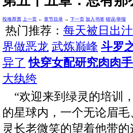
第五十五章：总有那么
投推荐票
上一页
←
章节目录
→
下一页
加入书签
错误/举报
热门推荐：
每天被日出汁
界做恶龙
武炼巅峰
斗罗
异了
快穿女配研究肉肉手
大纨绔
“欢迎来到绿灵的培训，年轻
的星球内，一个无论眉毛
灵长老微笑的望着他带的